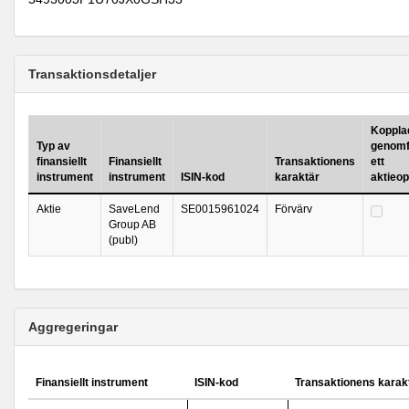
Transaktionsdetaljer
Kopplad 
Typ av
genomf
finansiellt
Finansiellt
Transaktionens
ett
instrument
instrument
ISIN-kod
karaktär
aktieo
Aktie
SaveLend
SE0015961024
Förvärv
Group AB
(publ)
Aggregeringar
Finansiellt instrument
ISIN-kod
Transaktionens karak