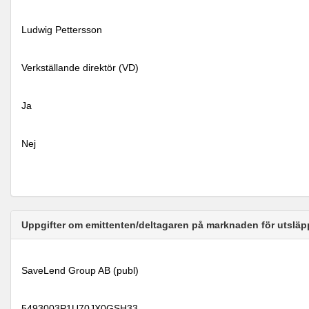
Ludwig Pettersson
Verkställande direktör (VD)
Ja
Nej
Uppgifter om emittenten/deltagaren på marknaden för utsläp
SaveLend Group AB (publ)
5493003P1U70JX0GSH33